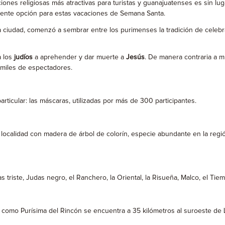
iones religiosas más atractivas para turistas y guanajuatenses es sin lu
elente opción para estas vacaciones de Semana Santa.
 ciudad, comenzó a sembrar entre los purimenses la tradición de celebra
a los
judíos
a aprehender y dar muerte a
Jesús
. De manera contraria a 
 miles de espectadores.
rticular: las máscaras, utilizadas por más de 300 participantes.
 localidad con madera de árbol de colorín, especie abundante en la regi
triste, Judas negro, el Ranchero, la Oriental, la Risueña, Malco, el Tiem
como Purísima del Rincón se encuentra a 35 kilómetros al suroeste de 