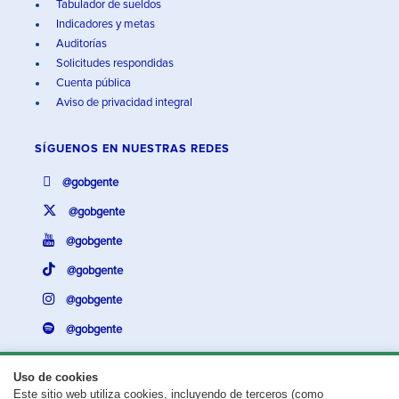
Tabulador de sueldos
Indicadores y metas
Auditorías
Solicitudes respondidas
Cuenta pública
Aviso de privacidad integral
SÍGUENOS EN
NUESTRAS REDES
@gobgente
@gobgente
@gobgente
@gobgente
@gobgente
@gobgente
Uso de cookies
Este sitio web utiliza cookies, incluyendo de terceros (como
¿Existe algún problema con esta página?
Repórtalo aquí.