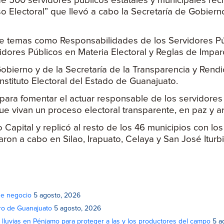
 500 servidores públicos estatales y municipales reci
o Electoral” que llevó a cabo la Secretaría de Gobiern
re temas como Responsabilidades de los Servidores Públ
idores Públicos en Materia Electoral y Reglas de Impar
Gobierno y de la Secretaría de la Transparencia y Rend
 Instituto Electoral del Estado de Guanajuato.
ra fomentar el actuar responsable de los servidores pú
ue vivan un proceso electoral transparente, en paz y a
o Capital y replicó al resto de los 46 municipios con l
varon a cabo en Silao, Irapuato, Celaya y San José Iturb
de negocio
5 agosto, 2026
atro de Guanajuato
5 agosto, 2026
lluvias en Pénjamo para proteger a las y los productores del campo
5 a