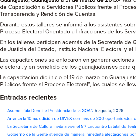
Guanajuato, Guanajuato a 31 de marzo de 2015.-
Más de
de Capacitación a Servidores Públicos frente al Proces
Transparencia y Rendición de Cuentas.
Durante estos talleres se informó a los asistentes sob
Proceso Electoral Orientado a Infracciones de los Serv
En los talleres participan además de la Secretaría de 
de Justicia del Estado, Instituto Nacional Electoral y el
Las capacitaciones se enfocaron en generar acciones pa
electoral, y en beneficio de los guanajuatenses para q
La capacitación dio inicio el 19 de marzo en Guanajuat
Públicos frente al Proceso Electoral”, los cuales se lle
Entradas recientes
Asume Libia Dennise Presidencia de la GOAN
5 agosto, 2026
Arranca la 10ma. edición de DIVEX con más de 800 oportunidades 
La Secretaría de Cultura invita a vivir el 8.º Encuentro Estatal de Te
Gobierno de la Gente atiende de manera inmediata afectaciones por 