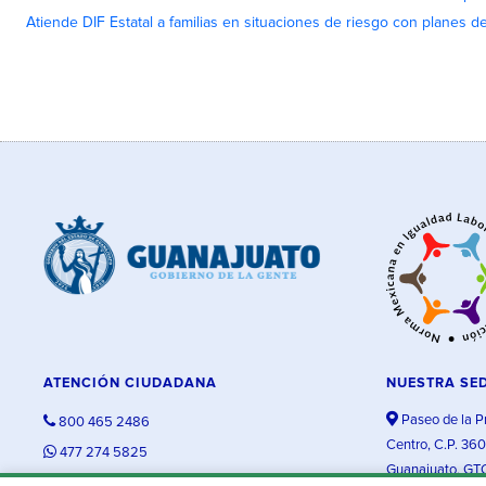
Atiende DIF Estatal a familias en situaciones de riesgo con planes d
ATENCIÓN CIUDADANA
NUESTRA SE
Paseo de la P
800 465 2486
Centro, C.P. 36
477 274 5825
Guanajuato, GT
contacto@guanajuato.gob.mx