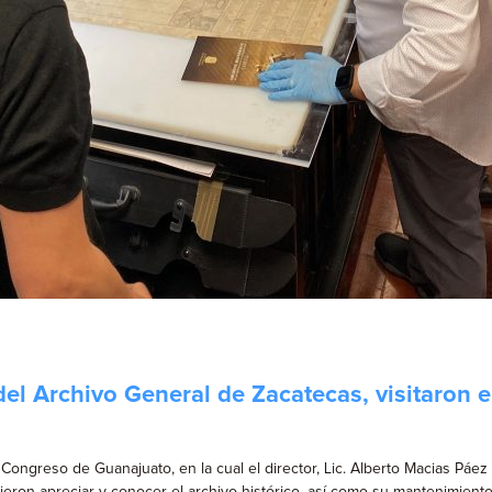
el Archivo General de Zacatecas, visitaron 
 Congreso de Guanajuato, en la cual el director, Lic. Alberto Macias Páez 
eron apreciar y conocer el archivo histórico, así como su mantenimiento