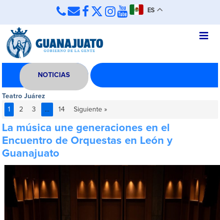
ES
NOTICIAS
Teatro Juárez
1
2
3
…
14
Siguiente »
La música une generaciones en el
Encuentro de Orquestas en León y
Guanajuato