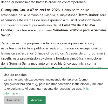
desde el Renacimiento hasta la creación contemporánea.
Guanajuato, Gto., a 07 de abril de 2026.-
Como parte de las
actividades de la Semana de Pascua, el majestuoso
Teatro Juárez
será
escenario este viernes de una experiencia musical profundamente
conmovedora con la presentación de
La Camerata de la Nueva
España
, que ofrecerá el programa
“Tenebrae. Polifonía para la Semana
Santa”
.
Tenebrae
es una propuesta artística de gran riqueza estética y
espiritual que invita al público a realizar un recorrido excepcional por
la música sacra de los últimos cinco siglos. A través de un programa
a
capella
, esta presentación explora la hondura simbólica y emocional
de la Semana Santa mediante un arco histórico que inicia con la
refinada polifonía renacentista de
Orlando di Lasso
y los emblemáticos
responsorios de
Tomás Luis de Victoria
.
Uso de cookies
Este sitio web utiliza cookies, incluyendo de terceros (como
La travesía sonora continúa con el misticismo del barroco italiano,
app.guanajuato.gob.mx
), para mostrar contenido institucional y mejorar
representado por el célebre
Miserere
de
Gregorio Allegri
, y culmina
tu experiencia. Al continuar navegando, aceptas su uso.
Más
en la expresividad contemporánea de autores como
Pau Casals
,
Zoltán
información
Kodály
y
Dante Andreo
, cuyas obras dialogan con la tradición desde
Rechazar
Aceptar
una sensibilidad actual.