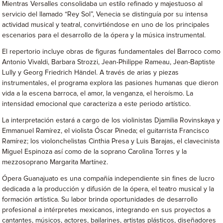
Mientras Versalles consolidaba un estilo refinado y majestuoso al
servicio del llamado “Rey Sol”, Venecia se distinguía por su intensa
actividad musical y teatral, convirtiéndose en uno de los principales
escenarios para el desarrollo de la ópera y la música instrumental.
El repertorio incluye obras de figuras fundamentales del Barroco como
Antonio Vivaldi, Barbara Strozzi, Jean-Philippe Rameau, Jean-Baptiste
Lully y Georg Friedrich Händel. A través de arias y piezas
instrumentales, el programa explora las pasiones humanas que dieron
vida a la escena barroca, el amor, la venganza, el heroísmo. La
intensidad emocional que caracteriza a este periodo artístico.
La interpretación estará a cargo de los violinistas Djamilia Rovinskaya y
Emmanuel Ramírez, el violista Óscar Pineda; el guitarrista Francisco
Ramírez; los violonchelistas Cinthia Presa y Luis Barajas, el clavecinista
Miguel Espinoza así como de la soprano Carolina Torres y la
mezzosoprano Margarita Martínez.
Ópera Guanajuato es una compañía independiente sin fines de lucro
dedicada a la producción y difusión de la ópera, el teatro musical y la
formación artística. Su labor brinda oportunidades de desarrollo
profesional a intérpretes mexicanos, integrando en sus proyectos a
cantantes, músicos, actores, bailarines, artistas plásticos, diseñadores