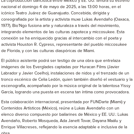
La coproducción dancística entre México y EE. UU. tendrá su estreno
nacional el domingo 4 de mayo de 2025, a las 13:00 horas, en el
icónico Teatro Juárez de Guanajuato. Concebida, dirigida y
coreografiada por la artista y activista muxe Lukas Avendaño (Oaxaca,
1977), Bio’Ngo fusiona arte y naturaleza a través del movimiento,
integrando elementos de las culturas zapoteca y miccosukee. Esta
conexión se ha enriquecido gracias al intercambio con el poeta y
activista Houston R. Cypress, representante del pueblo miccosukee
de Florida, y con las culturas diaspóricas de Miami.
El público asistente podrá ser testigo de una obra que entrelaza
imágenes de los Everglades captadas por Huracan Films (Javier
Labrador y Javier Coelho), instalaciones de nidos y el trenzado de un
tronco escénico de Celia Ledón, quien también diseñó el vestuario y la
escenografía, acompañado por la música original de la talentosa Yissy
García, logrando una puesta en escena tan íntima como provocadora.
Esta colaboración internacional, presentada por FUNDarte (Miami) y
Contenidos Artísticos (México), reúne a Lukas Avendaño con un
elenco diverso compuesto por bailarines de México y EE. UU.: Lukas
Avendaño, Roberto Mosqueda, Ada Janett Tovar, Dayana Maálu y
Enrique Villacreses, reflejando la esencia adaptable e inclusiva de la
obra.