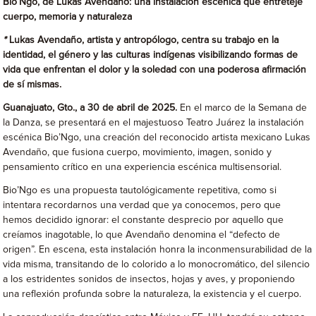
Bio’Ngo, de Lukas Avendaño: una instalación escénica que entreteje
cuerpo, memoria y naturaleza
*
Lukas Avendaño, artista y antropólogo, centra su trabajo en la
identidad, el género y las culturas indígenas visibilizando formas de
vida que enfrentan el dolor y la soledad con una poderosa afirmación
de sí mismas.
Guanajuato, Gto., a 30 de abril de 2025.
En el marco de la Semana de
la Danza, se presentará en el majestuoso Teatro Juárez la instalación
escénica Bio’Ngo, una creación del reconocido artista mexicano Lukas
Avendaño, que fusiona cuerpo, movimiento, imagen, sonido y
pensamiento crítico en una experiencia escénica multisensorial.
Bio’Ngo es una propuesta tautológicamente repetitiva, como si
intentara recordarnos una verdad que ya conocemos, pero que
hemos decidido ignorar: el constante desprecio por aquello que
creíamos inagotable, lo que Avendaño denomina el “defecto de
origen”. En escena, esta instalación honra la inconmensurabilidad de la
vida misma, transitando de lo colorido a lo monocromático, del silencio
a los estridentes sonidos de insectos, hojas y aves, y proponiendo
una reflexión profunda sobre la naturaleza, la existencia y el cuerpo.