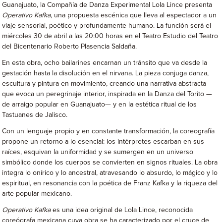
Guanajuato, la Compañía de Danza Experimental Lola Lince presenta
Operativo Kafka
, una propuesta escénica que lleva al espectador a un
viaje sensorial, poético y profundamente humano. La función será el
miércoles 30 de abril a las 20:00 horas en el Teatro Estudio del Teatro
del Bicentenario Roberto Plasencia Saldaña.
En esta obra, ocho bailarines encarnan un tránsito que va desde la
gestación hasta la disolución en el nirvana. La pieza conjuga danza,
escultura y pintura en movimiento, creando una narrativa abstracta
que evoca un peregrinaje interior, inspirada en la Danza del Torito —
de arraigo popular en Guanajuato— y en la estética ritual de los
Tastuanes de Jalisco.
Con un lenguaje propio y en constante transformación, la coreografía
propone un retorno a lo esencial: los intérpretes escarban en sus
raíces, esquivan la uniformidad y se sumergen en un universo
simbólico donde los cuerpos se convierten en signos rituales. La obra
integra lo onírico y lo ancestral, atravesando lo absurdo, lo mágico y lo
espiritual, en resonancia con la poética de Franz Kafka y la riqueza del
arte popular mexicano.
Operativo Kafka
es una idea original de Lola Lince, reconocida
coreógrafa mexicana cuya obra se ha caracterizado por el cruce de