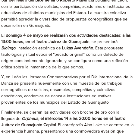
Sur del Teatro del Bicentenario Roberto Plasencia Saldaña,
en León,
con la participación de solistas, compañías, academias e instituciones
educativas de distintos municipios del Estado. La muestra colectiva
permitirá apreciar la diversidad de propuestas coreográficas que se
desarrollan en Guanajuato.
El
domingo 4 de mayo se realizarán dos actividades destacadas: a las
13:00 horas, en el Teatro Juárez de Guanajuat
o, se presentará
Bio’ngo
, instalación escénica de
Lukas Avendaño
. Esta propuesta
tautológica y ritual evoca el “pecado original” como un defecto de
origen constantemente ignorado, y se configura como una reflexión
crítica sobre la inmanencia de lo que somos.
Y, en León las Jornadas Conmemorativas por el Día Internacional de la
Danza se presenta nuevamente con una muestra de los trabajos
coreográficos de solistas, ensambles, compañías y colectivos
dancísticos, academias de danza e instituciones educativas
provenientes de los municipios del Estado de Guanajuato
Finalmente, se cierran las actividades con broche de oro con la
llegada de
Orpheus,
el miércoles 14 a las 20:00 horas en el Teatro
Juárez de Guanajuato
Capital.
El coreógrafo Alan Lake se adentra en la
experiencia humana, presentando una conmovedora evasión que