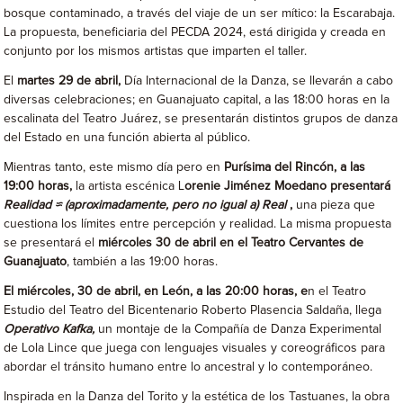
bosque contaminado, a través del viaje de un ser mítico: la Escarabaja.
La propuesta, beneficiaria del PECDA 2024, está dirigida y creada en
conjunto por los mismos artistas que imparten el taller.
El
martes 29 de abril,
Día Internacional de la Danza, se llevarán a cabo
diversas celebraciones; en Guanajuato capital, a las 18:00 horas en la
escalinata del Teatro Juárez, se presentarán distintos grupos de danza
del Estado en una función abierta al público.
Mientras tanto, este mismo día pero en
Purísima del Rincón, a las
19:00 horas,
la artista escénica L
orenie Jiménez Moedano presentará
Realidad ≈ (aproximadamente, pero no igual a) Real
,
una pieza que
cuestiona los límites entre percepción y realidad. La misma propuesta
se presentará el
miércoles 30 de abril en el Teatro Cervantes de
Guanajuato
, también a las 19:00 horas.
El miércoles, 30 de abril, en León, a las 20:00 horas, e
n el Teatro
Estudio del Teatro del Bicentenario Roberto Plasencia Saldaña, llega
Operativo Kafka,
un montaje de la Compañía de Danza Experimental
de Lola Lince que juega con lenguajes visuales y coreográficos para
abordar el tránsito humano entre lo ancestral y lo contemporáneo.
Inspirada en la Danza del Torito y la estética de los Tastuanes, la obra