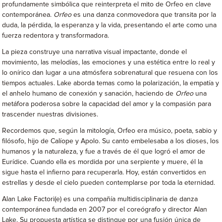
profundamente simbólica que reinterpreta el mito de Orfeo en clave
contemporánea.
Orfeo
es una danza conmovedora que transita por la
duda, la pérdida, la esperanza y la vida, presentando el arte como una
fuerza redentora y transformadora.
La pieza construye una narrativa visual impactante, donde el
movimiento, las melodías, las emociones y una estética entre lo real y
lo onírico dan lugar a una atmósfera sobrenatural que resuena con los
tiempos actuales. Lake aborda temas como la polarización, la empatía y
el anhelo humano de conexión y sanación, haciendo de
Orfeo
una
metáfora poderosa sobre la capacidad del amor y la compasión para
trascender nuestras divisiones.
Recordemos que, según la mitología, Orfeo era músico, poeta, sabio y
filósofo, hijo de Calíope y Apolo. Su canto embelesaba a los dioses, los
humanos y la naturaleza, y fue a través de él que logró el amor de
Eurídice. Cuando ella es mordida por una serpiente y muere, él la
sigue hasta el infierno para recuperarla. Hoy, están convertidos en
estrellas y desde el cielo pueden contemplarse por toda la eternidad.
Alan Lake Factori(e) es una compañía multidisciplinaria de danza
contemporánea fundada en 2007 por el coreógrafo y director Alan
Lake. Su propuesta artística se distingue por una fusión única de