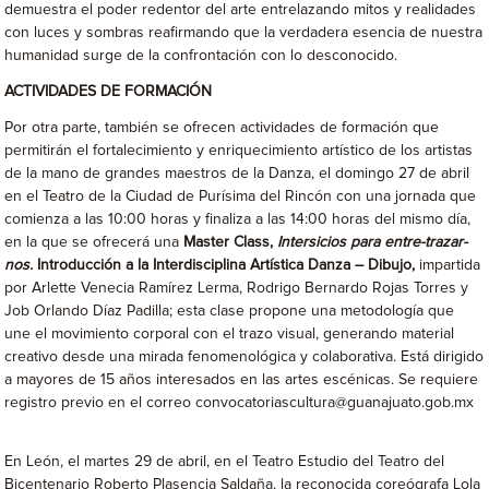
demuestra el poder redentor del arte entrelazando mitos y realidades
con luces y sombras reafirmando que la verdadera esencia de nuestra
humanidad surge de la confrontación con lo desconocido.
ACTIVIDADES DE FORMACIÓN
Por otra parte, también se ofrecen actividades de formación que
permitirán el fortalecimiento y enriquecimiento artístico de los artistas
de la mano de grandes maestros de la Danza, el domingo 27 de abril
en el Teatro de la Ciudad de Purísima del Rincón con una jornada que
comienza a las 10:00 horas y finaliza a las 14:00 horas del mismo día,
en la que se ofrecerá una
Master Class,
Intersicios para entre-trazar-
nos.
Introducción a la Interdisciplina Artística Danza – Dibujo,
impartida
por Arlette Venecia Ramírez Lerma, Rodrigo Bernardo Rojas Torres y
Job Orlando Díaz Padilla; esta clase propone una metodología que
une el movimiento corporal con el trazo visual, generando material
creativo desde una mirada fenomenológica y colaborativa. Está dirigido
a mayores de 15 años interesados ​​en las artes escénicas. Se requiere
registro previo en el correo convocatoriascultura@guanajuato.gob.mx
En León, el martes 29 de abril, en el Teatro Estudio del Teatro del
Bicentenario Roberto Plasencia Saldaña, la reconocida coreógrafa Lola