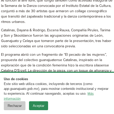
Al función al aire libre, que fungió también como actividad inaugural de
la Semana de la Danza convocada por el Instituto Estatal de la Cultura,
conjuntó a más de 30 artistas que armaron un collage coreográfico
que transitó del zapateado tradicional y la danza contemporánea a los
ritmos urbanos.
Catalinas, Dayana & Rodrigo, Escena Rauxa, Compañía Pirules, Tarima
y Son y Skooldance fueron las agrupaciones originarias de León,
Guanajuato y Celaya que tomaron parte de la presentación, tras haber
sido seleccionadas en una convocatoria previa.
El programa abrió con un fragmento de “El pecado de las mujeres”,
propuesta del colectivo guanajuatense Catalinas, inspirado en la
exploración que de la condición femenina hizo la escritora silaoense
Catalina D’Erzell. La dirección de la pieza, con un toque de añoranza y
reflexión, recae en Nataly Rito Alfaro.
Uso de cookies
Este sitio web utiliza cookies, incluyendo de terceros (como
La bailarina Dayana Márquez y el contrabajista Rodrigo Mata,
app.guanajuato.gob.mx
), para mostrar contenido institucional y mejorar
conjuntaron luego sus oficios en “Sonido, movimiento y… la espera”,
tu experiencia. Al continuar navegando, aceptas su uso.
Más
una pieza introspectiva y pausada que sirvió como preludio a la
información
explosión rítmica que llegó con la Compañía Pirules y “Toqqe”, extracto
Rechazar
Aceptar
de un espectáculo que rinde homenaje a los géneros de la danza
tradicional toque a tierra, como el zapateado del son, el flamenco, el