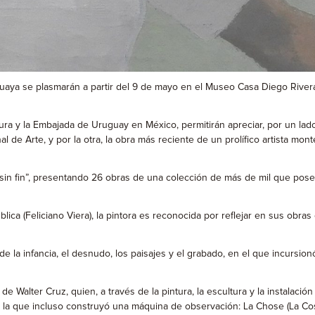
guaya se plasmarán a partir del 9 de mayo en el Museo Casa Diego River
ultura y la Embajada de Uruguay en México, permitirán apreciar, por un la
de Arte, y por la otra, la obra más reciente de un prolífico artista mon
ón sin fin”, presentando 26 obras de una colección de más de mil que p
lica (Feliciano Viera), la pintora es reconocida por reflejar en sus obras
de la infancia, el desnudo, los paisajes y el grabado, en el que incursion
ia de Walter Cruz, quien, a través de la pintura, la escultura y la instala
a la que incluso construyó una máquina de observación: La Chose (La Cos