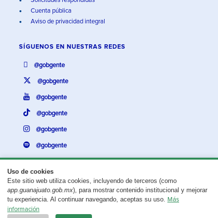
Solicitudes respondidas
Cuenta pública
Aviso de privacidad integral
SÍGUENOS EN
NUESTRAS REDES
@gobgente
@gobgente
@gobgente
@gobgente
@gobgente
@gobgente
Uso de cookies
Este sitio web utiliza cookies, incluyendo de terceros (como
¿Existe algún problema con esta página?
Repórtalo aquí.
app.guanajuato.gob.mx
), para mostrar contenido institucional y mejorar
tu experiencia. Al continuar navegando, aceptas su uso.
Más
Aviso legal
© 2025 Gobierno del Estado de Guanajuato
información