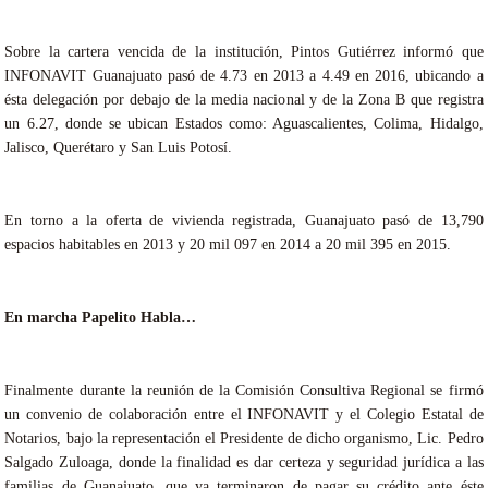
Sobre la cartera vencida de la institución, Pintos Gutiérrez informó que
INFONAVIT Guanajuato pasó de 4.73 en 2013 a 4.49 en 2016, ubicando a
ésta delegación por debajo de la media nacional y de la Zona B que registra
un 6.27, donde se ubican Estados como: Aguascalientes, Colima, Hidalgo,
Jalisco, Querétaro y San Luis Potosí.
En torno a la oferta de vivienda registrada, Guanajuato pasó de 13,790
espacios habitables en 2013 y 20 mil 097 en 2014 a 20 mil 395 en 2015.
En marcha Papelito Habla…
Finalmente durante la reunión de la Comisión Consultiva Regional se firmó
un convenio de colaboración entre el INFONAVIT y el Colegio Estatal de
Notarios, bajo la representación el Presidente de dicho organismo, Lic. Pedro
Salgado Zuloaga, donde la finalidad es dar certeza y seguridad jurídica a las
familias de Guanajuato, que ya terminaron de pagar su crédito ante éste