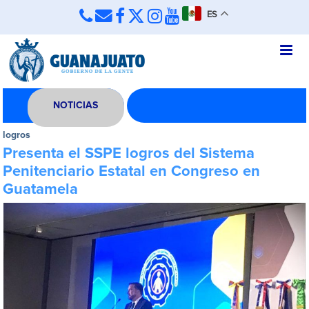
ES
NOTICIAS
logros
Presenta el SSPE logros del Sistema
Penitenciario Estatal en Congreso en
Guatamela