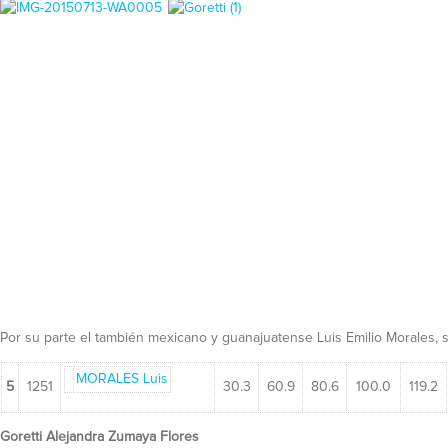
Por su parte el también mexicano y guanajuatense Luis Emilio Morales,
MORALES Luis
5
1251
30.3
60.9
80.6
100.0
119.2
Goretti Alejandra Zumaya Flores