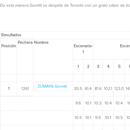
De esta manera Goretti se despide de Toronto con un grato sabor de bo
Resultados
Pechera
Nombre
Posición
Escenario-
Escen
1
1
2
3
4
5
ZUMAYA Goretti
1
1261
30.5
61.4
81.6
102.1
123.0
14
9.6
10.1
10.3
10.4
10.4
9
10.5
10.1
9.9
10.1
10.5
10