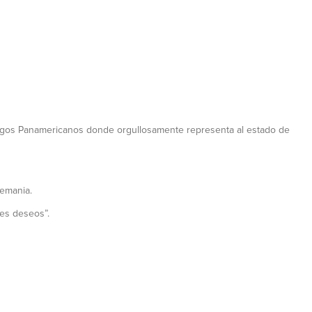
s Juegos Panamericanos donde orgullosamente representa al estado de
lemania.
es deseos”.