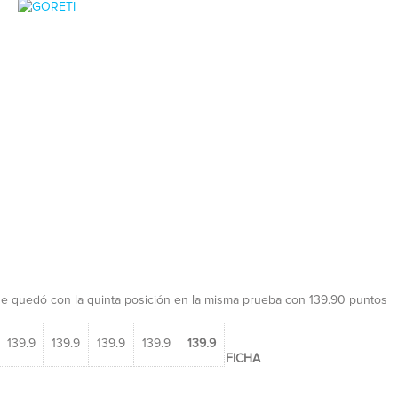
 se quedó con la quinta posición en la misma prueba con 139.90 puntos
139.9
139.9
139.9
139.9
139.9
FICHA