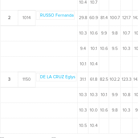
10.4
10.7
RUSSO Fernanda
2
1014
29.8
60.9
81.4
100.7
121.7
14
10.3
10.6
9.9
9.8
10.7
10
9.4
10.1
10.6
9.5
10.3
10
10.1
10.4
DE LA CRUZ Eglys
3
1150
31.1
61.8
82.5
102.2
123.3
14
10.3
10.3
10.1
9.9
10.8
10
10.3
10.0
10.6
9.8
10.3
9
10.5
10.4