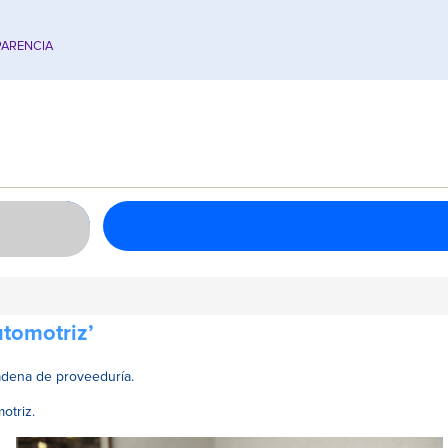
ARENCIA
utomotriz’
cadena de proveeduría.
otriz.