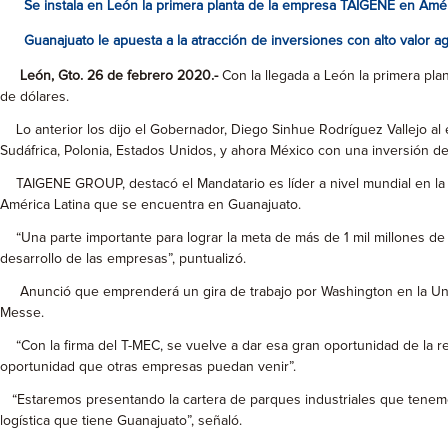
Se instala en León la primera planta de la empresa TAIGENE en Améri
Guanajuato le apuesta a la atracción de inversiones con alto valor a
León, Gto. 26 de febrero 2020.-
Con la llegada a León la primera pla
de dólares.
Lo anterior los dijo el Gobernador, Diego Sinhue Rodríguez Vallejo al
Sudáfrica, Polonia, Estados Unidos, y ahora México con una inversión de
TAIGENE GROUP, destacó el Mandatario es líder a nivel mundial en la fa
América Latina que se encuentra en Guanajuato.
“Una parte importante para lograr la meta de más de 1 mil millones de
desarrollo de las empresas”, puntualizó.
Anunció que emprenderá un gira de trabajo por Washington en la Unión
Messe.
“Con la firma del T-MEC, se vuelve a dar esa gran oportunidad de la re
oportunidad que otras empresas puedan venir”.
“Estaremos presentando la cartera de parques industriales que tenemos e
logística que tiene Guanajuato”, señaló.