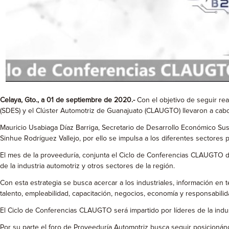
Celaya, Gto., a 01 de septiembre de 2020.-
Con el objetivo de seguir re
(SDES) y el Clúster Automotriz de Guanajuato (CLAUGTO) llevaron a cabo
Mauricio Usabiaga Díaz Barriga, Secretario de Desarrollo Económico Sus
Sinhue Rodríguez Vallejo, por ello se impulsa a los diferentes sectores p
El mes de la proveeduría, conjunta el Ciclo de Conferencias CLAUGTO del
de la industria automotriz y otros sectores de la región.
Con esta estrategia se busca acercar a los industriales, información en 
talento, empleabilidad, capacitación, negocios, economía y responsabilida
El Ciclo de Conferencias CLAUGTO será impartido por líderes de la indu
Por su parte el foro de Proveeduría Automotriz busca seguir posicioná