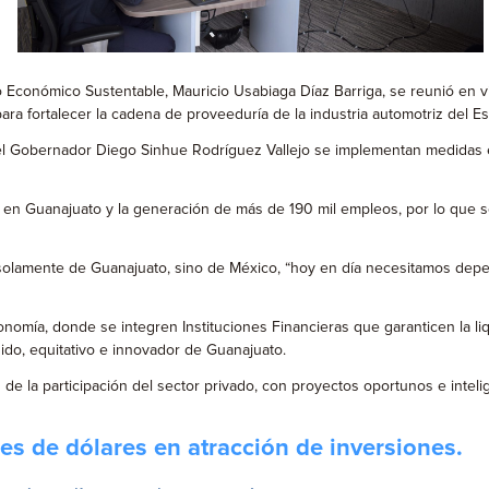
rollo Económico Sustentable, Mauricio Usabiaga Díaz Barriga, se reunió 
ra fortalecer la cadena de proveeduría de la industria automotriz del Esta
el Gobernador Diego Sinhue Rodríguez Vallejo se implementan medidas e
l en Guanajuato y la generación de más de 190 mil empleos, por lo que se
solamente de Guanajuato, sino de México, “hoy en día necesitamos dep
nomía, donde se integren Instituciones Financieras que garanticen la li
do, equitativo e innovador de Guanajuato.
 de la participación del sector privado, con proyectos oportunos e intel
es de dólares en atracción de inversiones.