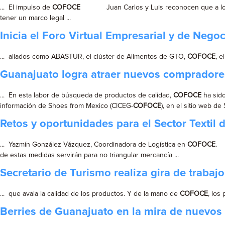
... El impulso de
COFOCE
Juan Carlos y Luis reconocen que a lo la
tener un marco legal ...
Inicia el Foro Virtual Empresarial y de Neg
... aliados como ABASTUR, el clúster de Alimentos de GTO,
COFOCE
, e
Guanajuato logra atraer nuevos compradores
... En esta labor de búsqueda de productos de calidad,
COFOCE
ha sido
información de Shoes from Mexico (CICEG-
COFOCE
), en el sitio web d
Retos y oportunidades para el Sector Textil
... Yazmín González Vázquez, Coordinadora de Logística en
COFOCE
. 
de estas medidas servirán para no triangular mercancía ...
Secretario de Turismo realiza gira de trabajo 
... que avala la calidad de los productos. Y de la mano de
COFOCE
, los
Berries de Guanajuato en la mira de nuevos