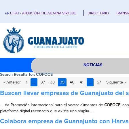
CHAT - ATENCIÓN CIUDADANA VIRTUAL
DIRECTORIO
TRANSP
NOTICIAS
Search Results for:
COFOCE
« Anterior
1
…
37
38
39
40
41
…
67
Siguiente »
Buscan llevar empresas de Guanajuato del s
... de Promoción Internacional para el sector alimentos de
COFOCE
, co
plataforma digital reconoció que existe una amplia ...
Colabora empresa de Guanajuato con Harvard