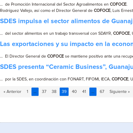
... de Promoción Internacional del Sector Agroalimentos en
COFOCE
. L
Rodríguez Vallejo, así como el Director General de
COFOCE
, Luis Ernes
SDES impulsa el sector alimentos de Guana
... del sector alimentos en un trabajo transversal con SDAYR,
COFOCE
,
Las exportaciones y su impacto en la econ
... El Director General de
COFOCE
se mantiene positivo ante una recupe
SDES presenta “Ceramic Business”, Guanaj
... por la SDES, en coordinación con FONART, FIFOMI, IECA,
COFOCE
, 
« Anterior
1
…
37
38
39
40
41
…
67
Siguiente »