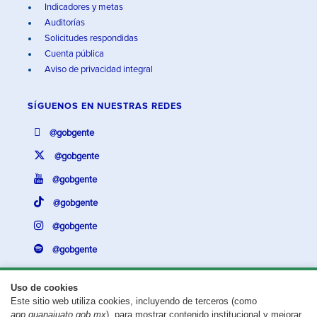
Indicadores y metas
Auditorías
Solicitudes respondidas
Cuenta pública
Aviso de privacidad integral
SÍGUENOS EN
NUESTRAS REDES
@gobgente
@gobgente
@gobgente
@gobgente
@gobgente
@gobgente
Uso de cookies
Este sitio web utiliza cookies, incluyendo de terceros (como
¿Existe algún problema con esta página?
Repórtalo aquí.
app.guanajuato.gob.mx
), para mostrar contenido institucional y mejorar