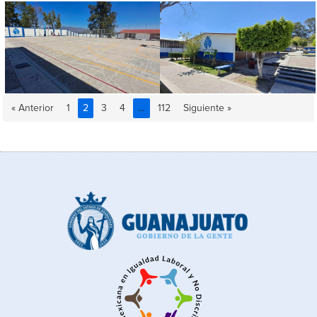
« Anterior
1
2
3
4
…
112
Siguiente »