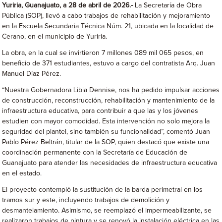
Yuriria, Guanajuato, a 28 de abril de 2026.-
La Secretaría de Obra
Pública (SOP), llevó a cabo trabajos de rehabilitación y mejoramiento
en la Escuela Secundaria Técnica Núm. 21, ubicada en la localidad de
Cerano, en el municipio de Yuriria.
La obra, en la cual se invirtieron 7 millones 089 mil 065 pesos, en
beneficio de 371 estudiantes, estuvo a cargo del contratista Arq. Juan
Manuel Díaz Pérez.
“Nuestra Gobernadora Libia Dennise, nos ha pedido impulsar acciones
de construcción, reconstrucción, rehabilitación y mantenimiento de la
infraestructura educativa, para contribuir a que las y los jóvenes
estudien con mayor comodidad. Esta intervención no solo mejora la
seguridad del plantel, sino también su funcionalidad”, comentó Juan
Pablo Pérez Beltrán, titular de la SOP, quien destacó que existe una
coordinación permanente con la Secretaría de Educación de
Guanajuato para atender las necesidades de infraestructura educativa
en el estado.
El proyecto contempló la sustitución de la barda perimetral en los
tramos sur y este, incluyendo trabajos de demolición y
desmantelamiento. Asimismo, se reemplazó el impermeabilizante, se
realizaron trabajos de pintura y se renovó la instalación eléctrica en las