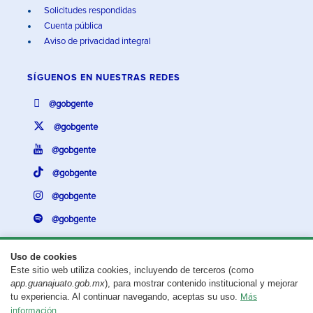
Solicitudes respondidas
Cuenta pública
Aviso de privacidad integral
SÍGUENOS EN
NUESTRAS REDES
@gobgente
@gobgente
@gobgente
@gobgente
@gobgente
@gobgente
Uso de cookies
Este sitio web utiliza cookies, incluyendo de terceros (como
¿Existe algún problema con esta página?
Repórtalo aquí.
app.guanajuato.gob.mx
), para mostrar contenido institucional y mejorar
tu experiencia. Al continuar navegando, aceptas su uso.
Más
Aviso legal
© 2025 Gobierno del Estado de Guanajuato
información