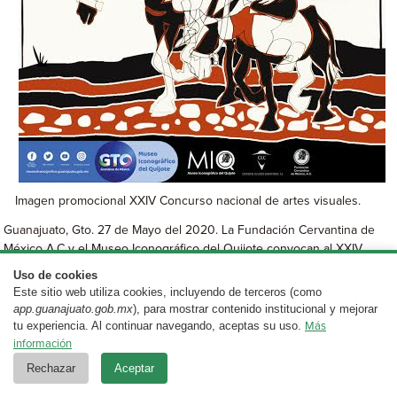
Imagen promocional XXIV Concurso nacional de artes visuales.
Guanajuato, Gto. 27 de Mayo del 2020. La Fundación Cervantina de
México A.C y el Museo Iconográfico del Quijote convocan al XXIV
concurso nacional de Artes Visuales en la modalidad de grabado.
Uso de cookies
Este sitio web utiliza cookies, incluyendo de terceros (como
Con la finalidad de preservar, conservar y difundir la obra de Miguel de
app.guanajuato.gob.mx
), para mostrar contenido institucional y mejorar
Cervantes Saavedra la temática se realizará en torno a una
tu experiencia. Al continuar navegando, aceptas su uso.
Más
interpretación plástica del capítulo III en la primera parte de la novela
información
de Don Quijote de la Mancha.
Rechazar
Aceptar
La convocatoria es de carácter abierto, pues podrán participar