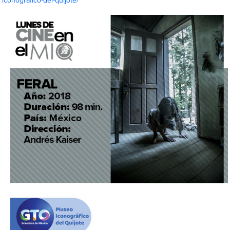
iconografico-del-quijote/