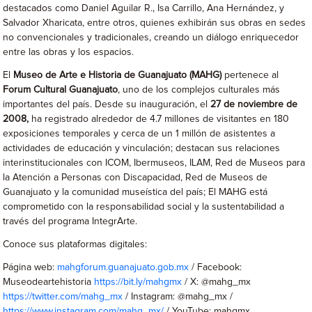
destacados como Daniel Aguilar R., Isa Carrillo, Ana Hernández, y
Salvador Xharicata, entre otros, quienes exhibirán sus obras en sedes
no convencionales y tradicionales, creando un diálogo enriquecedor
entre las obras y los espacios.
El
Museo de Arte e Historia de Guanajuato (MAHG)
pertenece al
Forum Cultural Guanajuato
, uno de los complejos culturales más
importantes del país. Desde su inauguración, el
27 de noviembre de
2008,
ha registrado alrededor de 4.7 millones de visitantes en 180
exposiciones temporales y cerca de un 1 millón de asistentes a
actividades de educación y vinculación; destacan sus relaciones
interinstitucionales con ICOM, Ibermuseos, ILAM, Red de Museos para
la Atención a Personas con Discapacidad, Red de Museos de
Guanajuato y la comunidad museística del país; El MAHG está
comprometido con la responsabilidad social y la sustentabilidad a
través del programa IntegrArte.
Conoce sus plataformas digitales:
Página web:
mahgforum.guanajuato.gob.mx
/ Facebook:
Museodeartehistoria
https://bit.ly/mahgmx
/ X: @mahg_mx
https://twitter.com/mahg_mx
/ Instagram: @mahg_mx /
https://www.instagram.com/mahg_mx/
/ YouTube: mahgmx