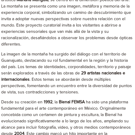
artística
Mariana Munguía
, se centra en la dimensión poética del arte.
La montaña se presenta como una imagen, metáfora y memoria de la
experiencia corporal, simbolizando un camino de descubrimiento que
invita a adoptar nuevas perspectivas sobre nuestra relación con el
mundo. Este proyecto curatorial invita a los visitantes a abrirse a
experiencias sensoriales que van más allá de la vista y su
racionalización, desafiándolos a observar los problemas desde ópticas
diferentes.
La imagen de la montaña ha surgido del diálogo con el territorio de
Guanajuato, destacando su rol fundamental en la región y la historia
del país. Los temas de identidades, corporalidades, territorio y paisaje
serán explorados a través de las obras de
29 artistas nacionales e
internacionales
. Estos temas se abordarán desde múltiples
perspectivas, fomentando un encuentro entre la diversidad de puntos
de vista, sus contradicciones y tensiones.
Desde su creación en
1992
, la
Bienal FEMSA
ha sido una plataforma
fundamental para el arte contemporáneo en México. Originalmente
concebida como un certamen de pintura y escultura, la Bienal ha
evolucionado significativamente a lo largo de los años, ampliando su
alcance para incluir fotografía, video, y otros medios contemporáneos
desde
2004
. Este cambio marcó un hito importante en la