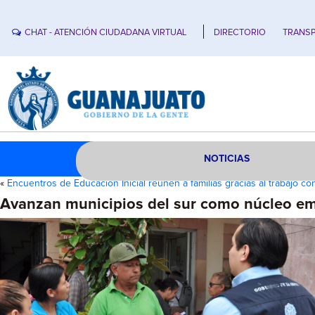
CHAT - ATENCIÓN CIUDADANA VIRTUAL
DIRECTORIO
TRANSP
NOTICIAS
«
Encuentros de Educación Inicial reúnen a familias gracias al trabajo c
Avanzan municipios del sur como núcleo em