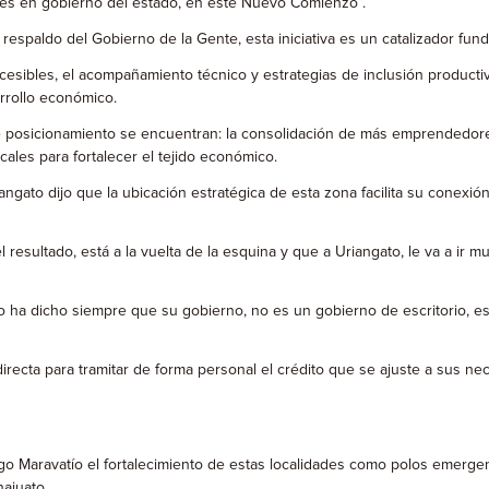
es en gobierno del estado, en este Nuevo Comienzo”.
spaldo del Gobierno de la Gente, esta iniciativa es un catalizador fun
esibles, el acompañamiento técnico y estrategias de inclusión productiv
rrollo económico.
te posicionamiento se encuentran: la consolidación de más emprendedore
ales para fortalecer el tejido económico.
ngato dijo que la ubicación estratégica de esta zona facilita su conexión
esultado, está a la vuelta de la esquina y que a Uriangato, le va a ir m
o ha dicho siempre que su gobierno, no es un gobierno de escritorio, e
recta para tramitar de forma personal el crédito que se ajuste a sus ne
 Maravatío el fortalecimiento de estas localidades como polos emergent
ajuato.