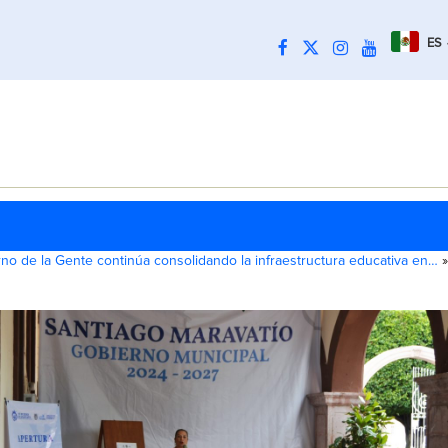
ES
no de la Gente continúa consolidando la infraestructura educativa en…
»