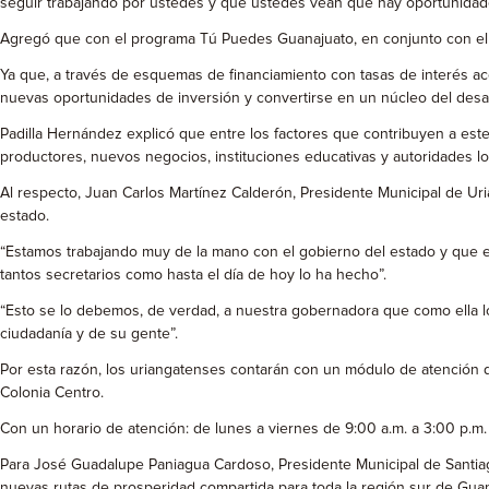
seguir trabajando por ustedes y que ustedes vean que hay oportunidad
Agregó que con el programa Tú Puedes Guanajuato, en conjunto con el re
Ya que, a través de esquemas de financiamiento con tasas de interés acc
nuevas oportunidades de inversión y convertirse en un núcleo del desa
Padilla Hernández explicó que entre los factores que contribuyen a es
productores, nuevos negocios, instituciones educativas y autoridades loc
Al respecto, Juan Carlos Martínez Calderón, Presidente Municipal de Uria
estado.
“Estamos trabajando muy de la mano con el gobierno del estado y que el r
tantos secretarios como hasta el día de hoy lo ha hecho”.
“Esto se lo debemos, de verdad, a nuestra gobernadora que como ella l
ciudadanía y de su gente”.
Por esta razón, los uriangatenses contarán con un módulo de atención di
Colonia Centro.
Con un horario de atención: de lunes a viernes de 9:00 a.m. a 3:00 p.m.
Para José Guadalupe Paniagua Cardoso, Presidente Municipal de Santiago
nuevas rutas de prosperidad compartida para toda la región sur de Guan