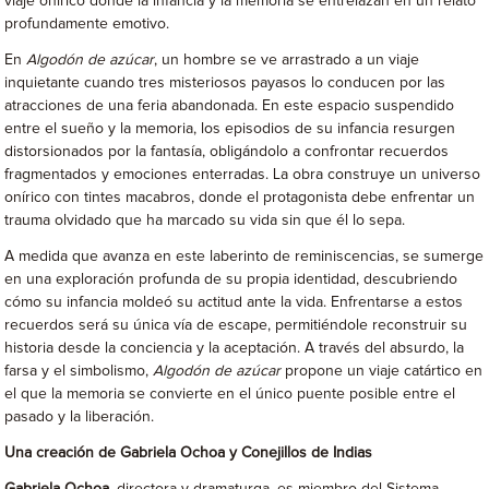
viaje onírico donde la infancia y la memoria se entrelazan en un relato
profundamente emotivo.
En
Algodón de azúcar
, un hombre se ve arrastrado a un viaje
inquietante cuando tres misteriosos payasos lo conducen por las
atracciones de una feria abandonada. En este espacio suspendido
entre el sueño y la memoria, los episodios de su infancia resurgen
distorsionados por la fantasía, obligándolo a confrontar recuerdos
fragmentados y emociones enterradas. La obra construye un universo
onírico con tintes macabros, donde el protagonista debe enfrentar un
trauma olvidado que ha marcado su vida sin que él lo sepa.
A medida que avanza en este laberinto de reminiscencias, se sumerge
en una exploración profunda de su propia identidad, descubriendo
cómo su infancia moldeó su actitud ante la vida. Enfrentarse a estos
recuerdos será su única vía de escape, permitiéndole reconstruir su
historia desde la conciencia y la aceptación. A través del absurdo, la
farsa y el simbolismo,
Algodón de azúcar
propone un viaje catártico en
el que la memoria se convierte en el único puente posible entre el
pasado y la liberación.
Una creación de Gabriela Ochoa y Conejillos de Indias