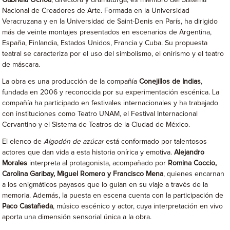
Gabriela Ochoa
, directora y dramaturga, es miembro del Sistema
Nacional de Creadores de Arte. Formada en la Universidad
Veracruzana y en la Universidad de Saint-Denis en París, ha dirigido
más de veinte montajes presentados en escenarios de Argentina,
España, Finlandia, Estados Unidos, Francia y Cuba. Su propuesta
teatral se caracteriza por el uso del simbolismo, el onirismo y el teatro
de máscara.
La obra es una producción de la compañía
Conejillos de Indias
,
fundada en 2006 y reconocida por su experimentación escénica. La
compañía ha participado en festivales internacionales y ha trabajado
con instituciones como Teatro UNAM, el Festival Internacional
Cervantino y el Sistema de Teatros de la Ciudad de México.
El elenco de
Algodón de azúcar
está conformado por talentosos
actores que dan vida a esta historia onírica y emotiva.
Alejandro
Morales
interpreta al protagonista, acompañado por
Romina Coccio,
Carolina Garibay, Miguel Romero y Francisco Mena
, quienes encarnan
a los enigmáticos payasos que lo guían en su viaje a través de la
memoria. Además, la puesta en escena cuenta con la participación de
Paco Castañeda
, músico escénico y actor, cuya interpretación en vivo
aporta una dimensión sensorial única a la obra.