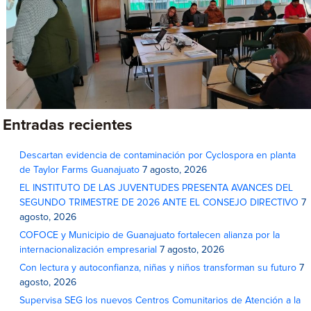
Entradas recientes
Descartan evidencia de contaminación por Cyclospora en planta
de Taylor Farms Guanajuato
7 agosto, 2026
EL INSTITUTO DE LAS JUVENTUDES PRESENTA AVANCES DEL
SEGUNDO TRIMESTRE DE 2026 ANTE EL CONSEJO DIRECTIVO
7
agosto, 2026
COFOCE y Municipio de Guanajuato fortalecen alianza por la
internacionalización empresarial
7 agosto, 2026
Con lectura y autoconfianza, niñas y niños transforman su futuro
7
agosto, 2026
Supervisa SEG los nuevos Centros Comunitarios de Atención a la