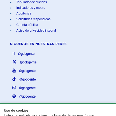
Tabulador de sueldos
Indicadores y metas
Auditorías
Solicitudes respondidas
Cuenta pública
Aviso de privacidad integral
SÍGUENOS EN
NUESTRAS REDES
@gobgente
@gobgente
@gobgente
@gobgente
@gobgente
@gobgente
Uso de cookies
Este sitio web utiliza cookies, incluyendo de terceros (como
¿Existe algún problema con esta página?
Repórtalo aquí.