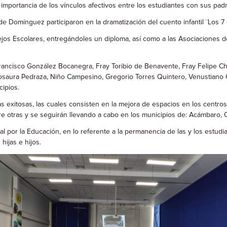
importancia de los vínculos afectivos entre los estudiantes con sus padr
z de Domínguez participaron en la dramatización del cuento infantil ¨Los 
os Escolares, entregándoles un diploma, así como a las Asociaciones de
Francisco González Bocanegra, Fray Toribio de Benavente, Fray Felipe C
 Rosaura Pedraza, Niño Campesino, Gregorio Torres Quintero, Venustiano
cipios.
exitosas, las cuales consisten en la mejora de espacios en los centros e
re otras y se seguirán llevando a cabo en los municipios de: Acámbaro,
l por la Educación, en lo referente a la permanencia de las y los estud
hijas e hijos.