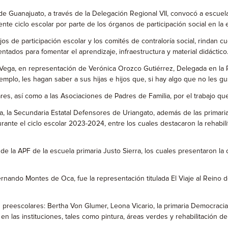
 de Guanajuato, a través de la Delegación Regional VII, convocó a escuela
nte ciclo escolar por parte de los órganos de participación social en la
s de participación escolar y los comités de contraloría social, rindan cue
tados para fomentar el aprendizaje, infraestructura y material didáctico
Vega, en representación de Verónica Orozco Gutiérrez, Delegada en la Reg
mplo, les hagan saber a sus hijas e hijos que, si hay algo que no les g
, así como a las Asociaciones de Padres de Familia, por el trabajo que 
, la Secundaria Estatal Defensores de Uriangato, además de las primari
urante el ciclo escolar 2023-2024, entre los cuales destacaron la rehab
 de la APF de la escuela primaria Justo Sierra, los cuales presentaron l
ernando Montes de Oca, fue la representación titulada El Viaje al Reino 
s preescolares: Bertha Von Glumer, Leona Vicario, la primaria Democracia 
n las instituciones, tales como pintura, áreas verdes y rehabilitación de 