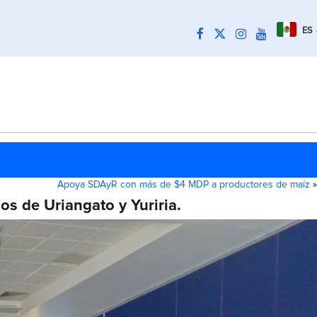
ES
Apoya SDAyR con más de $4 MDP a productores de maíz
»
s de Uriangato y Yuriria.