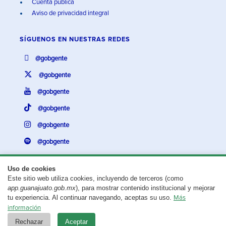
Cuenta pública
Aviso de privacidad integral
SÍGUENOS EN
NUESTRAS REDES
@gobgente
@gobgente
@gobgente
@gobgente
@gobgente
@gobgente
Uso de cookies
Este sitio web utiliza cookies, incluyendo de terceros (como
¿Existe algún problema con esta página?
Repórtalo aquí.
app.guanajuato.gob.mx
), para mostrar contenido institucional y mejorar
tu experiencia. Al continuar navegando, aceptas su uso.
Más
Aviso legal
© 2025 Gobierno del Estado de Guanajuato
información
Rechazar
Aceptar