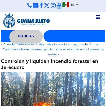
ES
NOTICIAS
«
Atienden autoridades ambientales incendio en Laguna de Yuriria
Continúan labores de emergencia frente al incendio en la Laguna de
Yuriria
»
Controlan y liquidan incendio forestal en
Jerécuaro