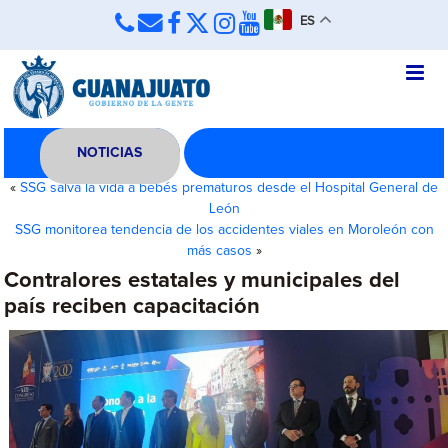
ES
NOTICIAS
«
SSG salva la vida a bebés prematuros desde el Hospital General de
León
SSG monitorea tendencia de los accidentes viales en Moroleón con
más casos
»
Contralores estatales y municipales del
país reciben capacitación