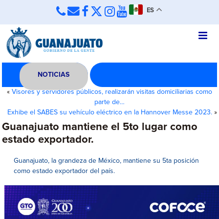
ES
NOTICIAS
«
Visores y servidores públicos, realizarán visitas domiciliarias como
parte de…
Exhibe el SABES su vehículo eléctrico en la Hannover Messe 2023.
»
Guanajuato mantiene el 5to lugar como
estado exportador.
Guanajuato, la grandeza de México, mantiene su 5ta posición
como estado exportador del país.