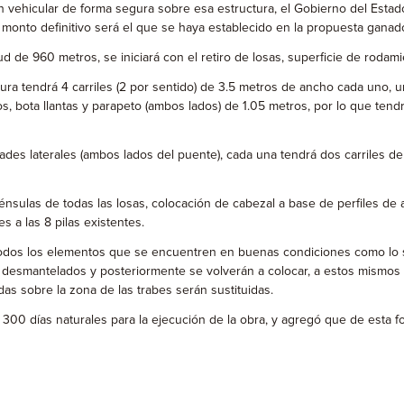
ón vehicular de forma segura sobre esa estructura, el Gobierno del Estado
 monto definitivo será el que se haya establecido en la propuesta ganador
 de 960 metros, se iniciará con el retiro de losas, superficie de rodamie
a tendrá 4 carriles (2 por sentido) de 3.5 metros de ancho cada uno, un
, bota llantas y parapeto (ambos lados) de 1.05 metros, por lo que tend
idades laterales (ambos lados del puente), cada una tendrá dos carriles 
 ménsulas de todas las losas, colocación de cabezal a base de perfiles d
s a las 8 pilas existentes.
todos los elementos que se encuentren en buenas condiciones como lo s
n desmantelados y posteriormente se volverán a colocar, a estos mismos 
adas sobre la zona de las trabes serán sustituidas.
00 días naturales para la ejecución de la obra, y agregó que de esta fo