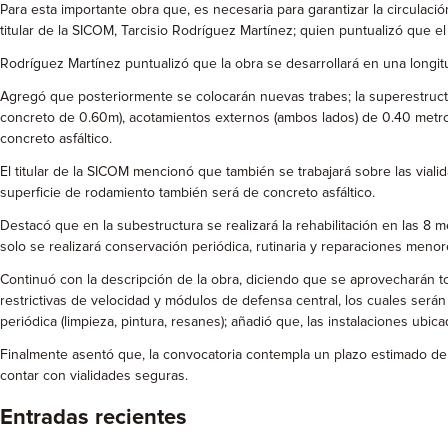
Para esta importante obra que, es necesaria para garantizar la circulaci
titular de la SICOM, Tarcisio Rodríguez Martínez; quien puntualizó que el
Rodríguez Martínez puntualizó que la obra se desarrollará en una longitud
Agregó que posteriormente se colocarán nuevas trabes; la superestructur
concreto de 0.60m), acotamientos externos (ambos lados) de 0.40 metros
concreto asfáltico.
El titular de la SICOM mencionó que también se trabajará sobre las vial
superficie de rodamiento también será de concreto asfáltico.
Destacó que en la subestructura se realizará la rehabilitación en las 8
solo se realizará conservación periódica, rutinaria y reparaciones menore
Continuó con la descripción de la obra, diciendo que se aprovecharán 
restrictivas de velocidad y módulos de defensa central, los cuales será
periódica (limpieza, pintura, resanes); añadió que, las instalaciones ubic
Finalmente asentó que, la convocatoria contempla un plazo estimado de 3
contar con vialidades seguras.
Entradas recientes