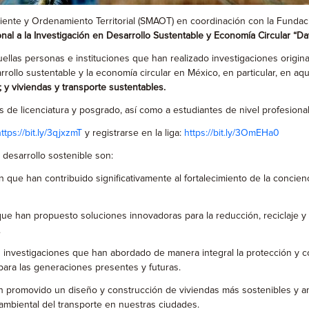
ente y Ordenamiento Territorial (SMAOT) en coordinación con la Fundac
nal a la Investigación en Desarrollo Sustentable y Economía Circular “D
llas personas e instituciones que han realizado investigaciones origina
rollo sustentable y la economía circular en México, en particular, en aque
 y viviendas y transporte sustentables.
 de licenciatura y posgrado, así como a estudiantes de nivel profesional
ttps://bit.ly/3qjxzmT
y registrarse en la liga:
https://bit.ly/3OmEHa0
desarrollo sostenible son:
n que han contribuido significativamente al fortalecimiento de la concie
ue han propuesto soluciones innovadoras para la reducción, reciclaje y
.
s investigaciones que han abordado de manera integral la protección y c
 para las generaciones presentes y futuras.
n promovido un diseño y construcción de viviendas más sostenibles y a
ambiental del transporte en nuestras ciudades.