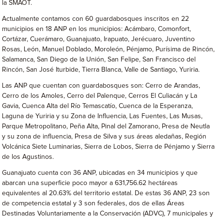
la SMAOT.
Actualmente contamos con 60 guardabosques inscritos en 22
municipios en 18 ANP en los municipios: Acámbaro, Comonfort,
Cortázar, Cuerámaro, Guanajuato, Irapuato, Jerécuaro, Juventino
Rosas, León, Manuel Doblado, Moroleón, Pénjamo, Purísima de Rincón,
Salamanca, San Diego de la Unión, San Felipe, San Francisco del
Rincón, San José Iturbide, Tierra Blanca, Valle de Santiago, Yuriria.
Las ANP que cuentan con guardabosques son: Cerro de Arandas,
Cerro de los Amoles, Cerro del Palenque, Cerros El Culiacán y La
Gavia, Cuenca Alta del Río Temascatío, Cuenca de la Esperanza,
Laguna de Yuriria y su Zona de Influencia, Las Fuentes, Las Musas,
Parque Metropolitano, Peña Alta, Pinal del Zamorano, Presa de Neutla
y su zona de influencia, Presa de Silva y sus áreas aledañas, Región
Volcánica Siete Luminarias, Sierra de Lobos, Sierra de Pénjamo y Sierra
de los Agustinos.
Guanajuato cuenta con 36 ANP, ubicadas en 34 municipios y que
abarcan una superficie poco mayor a 631,756.62 hectáreas
equivalentes al 20.63% del territorio estatal. De estas 36 ANP, 23 son
de competencia estatal y 3 son federales, dos de ellas Áreas
Destinadas Voluntariamente a la Conservación (ADVC), 7 municipales y