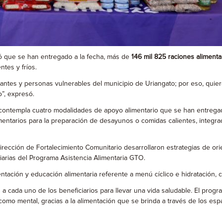
ó que se han entregado a la fecha, más de
146 mil 825 raciones alimenta
tes y fríos.
iantes y personas vulnerables del municipio de Uriangato; por eso, qu
o”, expresó.
, contempla cuatro modalidades de apoyo alimentario que se han entregad
entarios para la preparación de desayunos o comidas calientes, integra
Dirección de Fortalecimiento Comunitario desarrollaron estrategias de o
iarias del Programa Asistencia Alimentaria GTO.
tación y educación alimentaria referente a menú cíclico e hidratación, c
 a cada uno de los beneficiarios para llevar una vida saludable. El progra
 como mental, gracias a la alimentación que se brinda a través de los esp