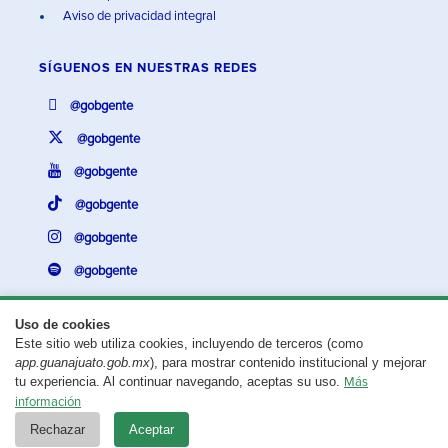
Aviso de privacidad integral
SÍGUENOS EN
NUESTRAS REDES
@gobgente
@gobgente
@gobgente
@gobgente
@gobgente
@gobgente
Uso de cookies
Este sitio web utiliza cookies, incluyendo de terceros (como
¿Existe algún problema con esta página?
Repórtalo aquí.
app.guanajuato.gob.mx
), para mostrar contenido institucional y mejorar
tu experiencia. Al continuar navegando, aceptas su uso.
Más
Aviso legal
© 2025 Gobierno del Estado de Guanajuato
información
Rechazar
Aceptar