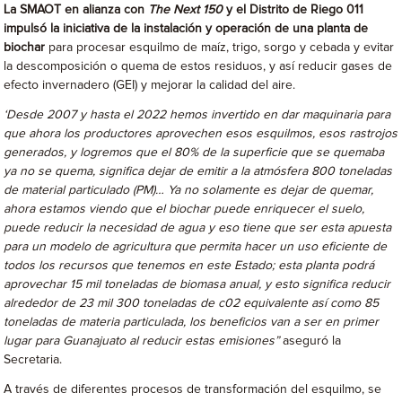
La SMAOT en alianza con
The Next 150
y el Distrito de Riego 011
impulsó la iniciativa de la instalación y operación de una planta de
biochar
para procesar esquilmo de maíz, trigo, sorgo y cebada y evitar
la descomposición o quema de estos residuos, y así reducir gases de
efecto invernadero (GEI) y mejorar la calidad del aire.
‘Desde 2007 y hasta el 2022 hemos invertido en dar maquinaria para
que ahora los productores aprovechen esos esquilmos, esos rastrojos
generados, y logremos que el 80% de la superficie que se quemaba
ya no se quema, significa dejar de emitir a la
atmósfera 800 toneladas
de material particulado (PM)… Ya no solamente es dejar de quemar,
ahora estamos viendo que el biochar puede enriquecer el suelo,
puede reducir la necesidad de agua y eso tiene que ser esta apuesta
para un modelo de agricultura que permita hacer un uso eficiente de
todos los recursos que tenemos en este Estado; esta planta podrá
aprovechar 15 mil toneladas de biomasa anual, y esto significa reducir
alrededor de 23 mil 300 toneladas de c02 equivalente así como 85
toneladas de materia particulada, los beneficios van a ser en primer
lugar para Guanajuato al reducir estas emisiones”
aseguró la
Secretaria.
A través de diferentes procesos de transformación del esquilmo, se