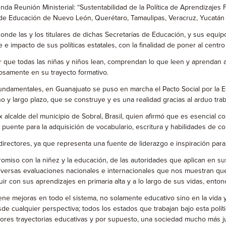
nda Reunión Ministerial: “Sustentabilidad de la Política de Aprendizajes 
os de Educación de Nuevo León, Querétaro, Tamaulipas, Veracruz, Yucatán
onde las y los titulares de dichas Secretarías de Educación, y sus equip
e impacto de sus políticas estatales, con la finalidad de poner al centro
grar que todas las niñas y niños lean, comprendan lo que leen y aprendan
osamente en su trayecto formativo.
undamentales, en Guanajuato se puso en marcha el Pacto Social por la Edu
 y largo plazo, que se construye y es una realidad gracias al arduo tra
 alcalde del municipio de Sobral, Brasil, quien afirmó que es esencial co
 puente para la adquisición de vocabulario, escritura y habilidades de c
directores, ya que representa una fuente de liderazgo e inspiración para 
promiso con la niñez y la educación, de las autoridades que aplican en su
 diversas evaluaciones nacionales e internacionales que nos muestran que,
 con sus aprendizajes en primaria alta y a lo largo de sus vidas, entonce
tiene mejoras en todo el sistema, no solamente educativo sino en la vid
sde cualquier perspectiva; todos los estados que trabajan bajo esta pol
jores trayectorias educativas y por supuesto, una sociedad mucho más ju