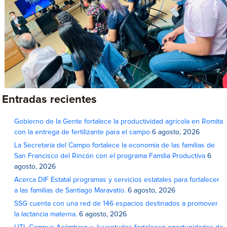
Entradas recientes
Gobierno de la Gente fortalece la productividad agrícola en Romita
con la entrega de fertilizante para el campo
6 agosto, 2026
La Secretaria del Campo fortalece la economía de las familias de
San Francisco del Rincón con el programa Familia Productiva
6
agosto, 2026
Acerca DIF Estatal programas y servicios estatales para fortalecer
a las familias de Santiago Maravatío.
6 agosto, 2026
SSG cuenta con una red de 146 espacios destinados a promover
la lactancia materna.
6 agosto, 2026