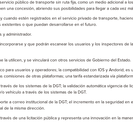
 servicio público de transporte sin ruta fija, como un medio adicional a los 
ienen una concesión, abriendo sus posibilidades para llegar a cada vez má
re y cuando estén registrados en el servicio privado de transporte, haci
s existentes o que puedan desarrollarse en el futuro.
 y administrador.
ncorporarse y que podrán escanear los usuarios y los inspectores de la
la utilicen, y se vinculará con otros servicios de Gobierno del Estado.
co para usuarios y operadores; la compatibilidad con IOS y Andorid; es 
s comisiones de otras plataformas; una tarifa estandarizada vía plataform
través de los sistemas de la DGT; la validación automática vigencia de li
y/o vehículo a través de los sistemas de la DGT.
te a correo institucional de la DGT; el incremento en la seguridad en el 
l de la misma dirección.
ravés de una licitación pública y representa una innovación en la maner