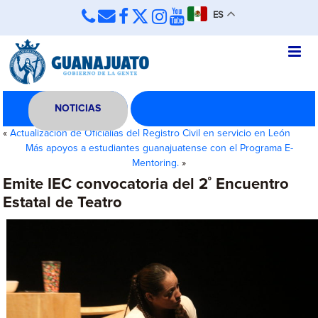
ES
NOTICIAS
«
Actualización de Oficialías del Registro Civil en servicio en León
Más apoyos a estudiantes guanajuatense con el Programa E-
Mentoring.
»
Emite IEC convocatoria del 2˚ Encuentro
Estatal de Teatro