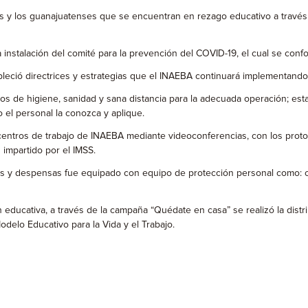
s y los guanajuatenses que se encuentran en rezago educativo a través 
a instalación del comité para la prevención del COVID-19, el cual se conf
ableció directrices y estrategias que el INAEBA continuará implementando 
olos de higiene, sanidad y sana distancia para la adecuada operación; est
 el personal la conozca y aplique.
centros de trabajo de INAEBA mediante videoconferencias, con los protoc
 impartido por el IMSS.
 y despensas fue equipado con equipo de protección personal como: cubr
n educativa, a través de la campaña “Quédate en casa” se realizó la dis
elo Educativo para la Vida y el Trabajo.