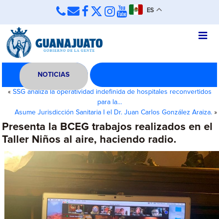
ES
NOTICIAS
«
SSG analiza la operatividad indefinida de hospitales reconvertidos
para la…
Asume Jurisdicción Sanitaria I el Dr. Juan Carlos González Araiza.
»
Presenta la BCEG trabajos realizados en el
Taller Niños al aire, haciendo radio.