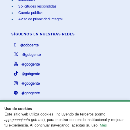
Auditorías
Solicitudes respondidas
Cuenta pública
Aviso de privacidad integral
SÍGUENOS EN
NUESTRAS REDES
@gobgente
@gobgente
@gobgente
@gobgente
@gobgente
@gobgente
Uso de cookies
Este sitio web utiliza cookies, incluyendo de terceros (como
¿Existe algún problema con esta página?
Repórtalo aquí.
app.guanajuato.gob.mx
), para mostrar contenido institucional y mejorar
tu experiencia. Al continuar navegando, aceptas su uso.
Más
Aviso legal
© 2025 Gobierno del Estado de Guanajuato