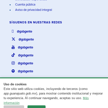
Cuenta pública
Aviso de privacidad integral
SÍGUENOS EN
NUESTRAS REDES
@gobgente
@gobgente
@gobgente
@gobgente
@gobgente
@gobgente
Uso de cookies
Este sitio web utiliza cookies, incluyendo de terceros (como
¿Existe algún problema con esta página?
Repórtalo aquí.
app.guanajuato.gob.mx
), para mostrar contenido institucional y mejorar
tu experiencia. Al continuar navegando, aceptas su uso.
Más
Aviso legal
© 2025 Gobierno del Estado de Guanajuato
información