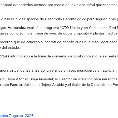
nalidad de poderlos atender por medio de la unidad móvil que tenemos y
s virtuales a los Espacios de Desarrollo Gerontológico para lleguen a l
legos Hernández
explicó el programa “GTO Unido y en Comunidad: Red Mó
ciales como son la entrega de aves de doble propósito y plantas medicin
, recordó que de acuerdo al padrón de beneficiarios que hizo llegar cad
 del estado.
orales
informó sobre la firma de convenio de colaboración que se realiz
ra virtual del 23 al 26 de junio a los enlaces municipales en atención a
eneral, José Alfonso Borja Pimentel; el Director de Atención para Person
ento Familiar, Julia de la Tejera Alcalde y el titular de la Dirección de
osina
7 agosto, 2026