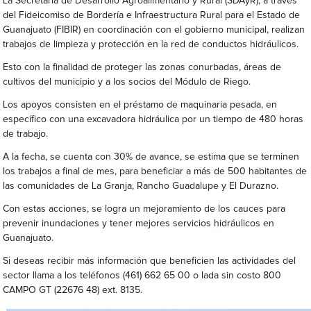
La Secretaría de Desarrollo Agroalimentario y Rural (SDAyR), a través
del Fideicomiso de Bordería e Infraestructura Rural para el Estado de
Guanajuato (FIBIR) en coordinación con el gobierno municipal, realizan
trabajos de limpieza y protección en la red de conductos hidráulicos.
Esto con la finalidad de proteger las zonas conurbadas, áreas de
cultivos del municipio y a los socios del Módulo de Riego.
Los apoyos consisten en el préstamo de maquinaria pesada, en
específico con una excavadora hidráulica por un tiempo de 480 horas
de trabajo.
A la fecha, se cuenta con 30% de avance, se estima que se terminen
los trabajos a final de mes, para beneficiar a más de 500 habitantes de
las comunidades de La Granja, Rancho Guadalupe y El Durazno.
Con estas acciones, se logra un mejoramiento de los cauces para
prevenir inundaciones y tener mejores servicios hidráulicos en
Guanajuato.
Si deseas recibir más información que beneficien las actividades del
sector llama a los teléfonos (461) 662 65 00 o lada sin costo 800
CAMPO GT (22676 48) ext. 8135.