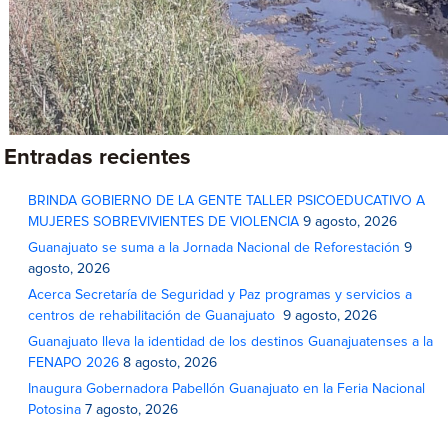
Entradas recientes
BRINDA GOBIERNO DE LA GENTE TALLER PSICOEDUCATIVO A
MUJERES SOBREVIVIENTES DE VIOLENCIA
9 agosto, 2026
Guanajuato se suma a la Jornada Nacional de Reforestación
9
agosto, 2026
Acerca Secretaría de Seguridad y Paz programas y servicios a
centros de rehabilitación de Guanajuato
9 agosto, 2026
Guanajuato lleva la identidad de los destinos Guanajuatenses a la
FENAPO 2026
8 agosto, 2026
Inaugura Gobernadora Pabellón Guanajuato en la Feria Nacional
Potosina
7 agosto, 2026