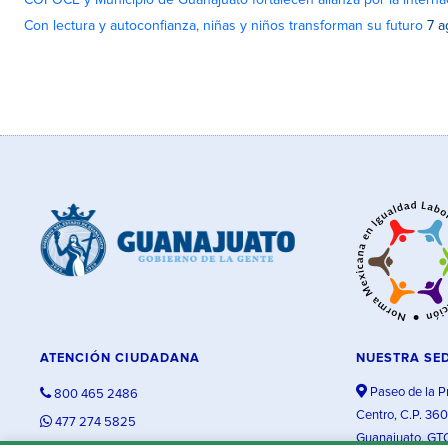
COFOCE y Municipio de Guanajuato fortalecen alianza por la interna
Con lectura y autoconfianza, niñas y niños transforman su futuro
7 a
ATENCIÓN CIUDADANA
NUESTRA SE
Paseo de la P
800 465 2486
Centro, C.P. 36
477 274 5825
Guanajuato, GT