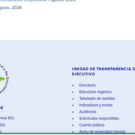
cionalización empresarial
7 agosto, 2026
gosto, 2026
UNIDAD DE TRANSPARENCIA 
EJECUTIVO
Directorio
Estructura orgánica
Tabulador de sueldos
Indicadores y metas
DE
Auditorías
resa 103,
Solicitudes respondidas
000,
Cuenta pública
Aviso de privacidad integral
O.