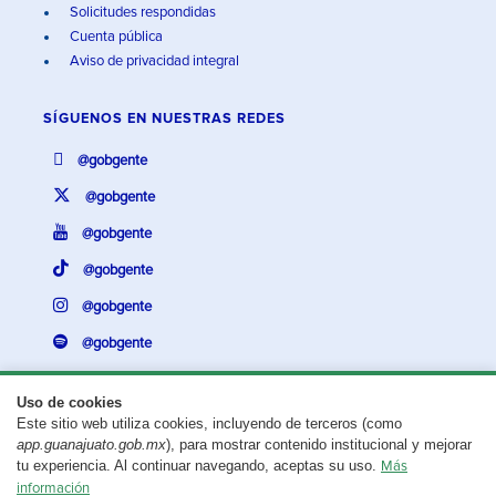
Solicitudes respondidas
Cuenta pública
Aviso de privacidad integral
SÍGUENOS EN
NUESTRAS REDES
@gobgente
@gobgente
@gobgente
@gobgente
@gobgente
@gobgente
Uso de cookies
Este sitio web utiliza cookies, incluyendo de terceros (como
¿Existe algún problema con esta página?
Repórtalo aquí.
app.guanajuato.gob.mx
), para mostrar contenido institucional y mejorar
tu experiencia. Al continuar navegando, aceptas su uso.
Más
Aviso legal
© 2025 Gobierno del Estado de Guanajuato
información