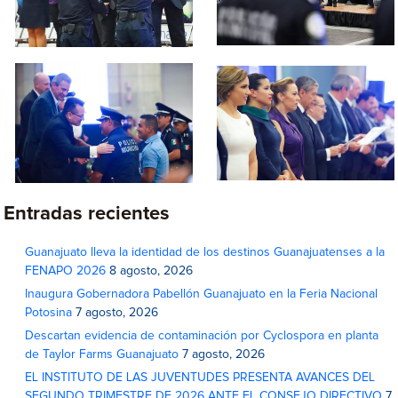
Entradas recientes
Guanajuato lleva la identidad de los destinos Guanajuatenses a la
FENAPO 2026
8 agosto, 2026
Inaugura Gobernadora Pabellón Guanajuato en la Feria Nacional
Potosina
7 agosto, 2026
Descartan evidencia de contaminación por Cyclospora en planta
de Taylor Farms Guanajuato
7 agosto, 2026
EL INSTITUTO DE LAS JUVENTUDES PRESENTA AVANCES DEL
SEGUNDO TRIMESTRE DE 2026 ANTE EL CONSEJO DIRECTIVO
7