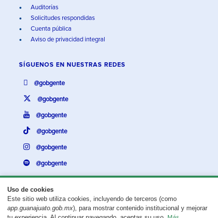
Auditorías
Solicitudes respondidas
Cuenta pública
Aviso de privacidad integral
SÍGUENOS EN
NUESTRAS REDES
@gobgente
@gobgente
@gobgente
@gobgente
@gobgente
@gobgente
Uso de cookies
Este sitio web utiliza cookies, incluyendo de terceros (como
¿Existe algún problema con esta página?
Repórtalo aquí.
app.guanajuato.gob.mx
), para mostrar contenido institucional y mejorar
tu experiencia. Al continuar navegando, aceptas su uso.
Más