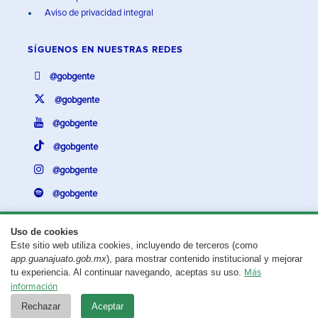
Aviso de privacidad integral
SÍGUENOS EN
NUESTRAS REDES
@gobgente
@gobgente
@gobgente
@gobgente
@gobgente
@gobgente
Uso de cookies
Este sitio web utiliza cookies, incluyendo de terceros (como
¿Existe algún problema con esta página?
Repórtalo aquí.
app.guanajuato.gob.mx
), para mostrar contenido institucional y mejorar
tu experiencia. Al continuar navegando, aceptas su uso.
Más
Aviso legal
© 2025 Gobierno del Estado de Guanajuato
información
Rechazar
Aceptar