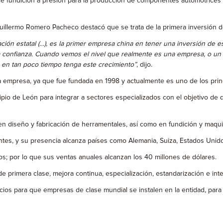
de fundición a presión para la producción de componentes automotrices p
Guillermo Romero Pacheco destacó que se trata de la primera inversión de
ación estatal (…), es la primer empresa china en tener una inversión de 
la confianza. Cuando vemos el nivel que realmente es una empresa, o un
 en tan poco tiempo tenga este crecimiento”
, dijo.
 la empresa, ya que fue fundada en 1998 y actualmente es uno de los pri
pio de León para integrar a sectores especializados con el objetivo de di
en diseño y fabricación de herramentales, así como en fundición y maq
tes, y su presencia alcanza países como Alemania, Suiza, Estados Unido
os; por lo que sus ventas anuales alcanzan los 40 millones de dólares.
e primera clase, mejora continua, especialización, estandarización e integ
ocios para que empresas de clase mundial se instalen en la entidad, pa