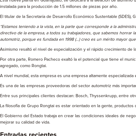
Esta nueva planta en Guanajuato, se dedicará a la aleación de aluminio 
instalada para la producción de 1.5 millones de piezas por año.
El titular de la Secretaría de Desarrollo Económico Sustentable (SDES), 
“Estamos teniendo a la vista, en la parte que corresponde a la administr
directivo de la empresa, a todos su trabajadores, que sabemos honrar 
automotriz, porque es fundada en 1998 (…) creo es un mérito mayor que
Asimismo resaltó el nivel de especialización y el rápido crecimiento de
Por otra parte, Romero Pacheco exaltó la el potencial que tiene el munici
agregado, como Rongtai.
A nivel mundial, esta empresa es una empresa altamente especializada 
Es una de las empresas proveedoras del sector automotriz más importan
Entre sus principales clientes destacan: Bosch, Thyssenkrupp, entre otr
La filosofía de Grupo Rongtai es estar orientado en la gente, productos d
El Gobierno del Estado trabaja en crear las condiciones ideales de neg
mejorar su calidad de vida.
Entradas recientes