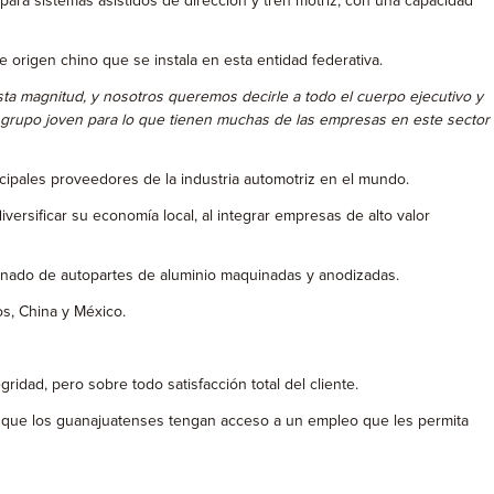
ara sistemas asistidos de dirección y tren motriz, con una capacidad
 origen chino que se instala en esta entidad federativa.
esta magnitud, y nosotros queremos decirle a todo el cuerpo ejecutivo y
 grupo joven para lo que tienen muchas de las empresas en este sector
ncipales proveedores de la industria automotriz en el mundo.
versificar su economía local, al integrar empresas de alto valor
uinado de autopartes de aluminio maquinadas y anodizadas.
s, China y México.
ridad, pero sobre todo satisfacción total del cliente.
ra que los guanajuatenses tengan acceso a un empleo que les permita