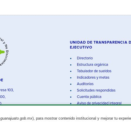
UNIDAD DE TRANSPARENCIA 
EJECUTIVO
Directorio
Estructura orgánica
Tabulador de sueldos
Indicadores y metas
DE
Auditorías
resa 103,
Solicitudes respondidas
000,
Cuenta pública
Aviso de privacidad integral
O.
.guanajuato.gob.mx
), para mostrar contenido institucional y mejorar tu experi
Aviso legal
© 2025 Gobierno del Estado de Guanajuato