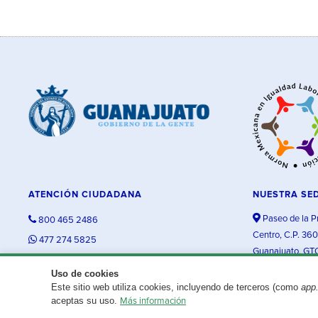
ATENCIÓN CIUDADANA
NUESTRA SE
Paseo de la P
800 465 2486
Centro, C.P. 36
477 274 5825
Guanajuato, GT
contacto@guanajuato.gob.mx
Uso de cookies
Este sitio web utiliza cookies, incluyendo de terceros (como
app
¿Existe algún problema con esta página?
Repórtalo aquí.
aceptas su uso.
Más información