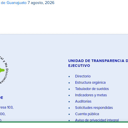
o de Guanajuato
7 agosto, 2026
UNIDAD DE TRANSPARENCIA 
EJECUTIVO
Directorio
Estructura orgánica
Tabulador de sueldos
Indicadores y metas
DE
Auditorías
resa 103,
Solicitudes respondidas
000,
Cuenta pública
Aviso de privacidad integral
O.