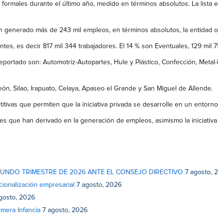
 formales durante el último año, medido en términos absolutos. La list
 generado más de 243 mil empleos, en términos absolutos, la entidad o
es, es decir 817 mil 344 trabajadores. El 14 % son Eventuales, 129 mil 7
eportado son: Automotriz-Autopartes, Hule y Plástico, Confección, Meta
n, Silao, Irapuato, Celaya, Apaseo el Grande y San Miguel de Allende.
itivas que permiten que la iniciativa privada se desarrolle en un entorn
nes que han derivado en la generación de empleos, asimismo la iniciativ
GUNDO TRIMESTRE DE 2026 ANTE EL CONSEJO DIRECTIVO
7 agosto, 
cionalización empresarial
7 agosto, 2026
gosto, 2026
mera Infancia
7 agosto, 2026