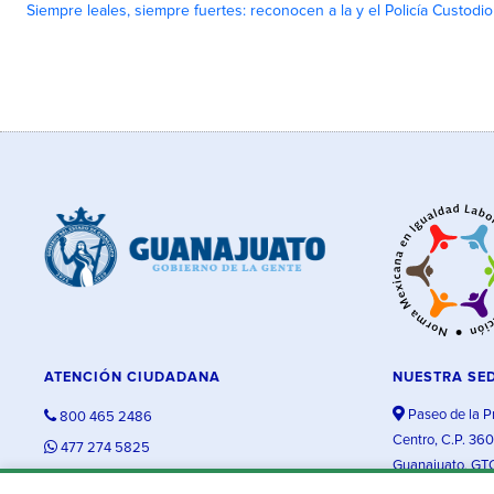
Siempre leales, siempre fuertes: reconocen a la y el Policía Custodi
ATENCIÓN CIUDADANA
NUESTRA SE
Paseo de la P
800 465 2486
Centro, C.P. 36
477 274 5825
Guanajuato, GT
contacto@guanajuato.gob.mx