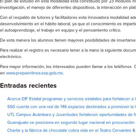
El plan de estudio en esta modalidad está constituido por 23 módulos m
investigación, el manejo de diferentes dispositivos, la interacción en p
Con el respaldo de tutores y facilitadores esta innovadora modalidad a
desenvolvimiento en el hábito laboral, ya que el conocimiento es impart
el autoaprendizaje, el trabajo en equipo y el pensamiento crítico.
De esta manera los alumnos tienen mayores posibilidades de insertarse
Para realizar el registro es necesario tener a la mano la siguiente doc
electrónico.
Para mayor información, los interesados pueden llamar a los teléfonos
en
www.prepaenlinea.sep.gob.mx
.
Entradas recientes
Acerca DIF Estatal programas y servicios estatales para fortalecer a l
SSG cuenta con una red de 146 espacios destinados a promover la l
UTL Campus Acámbaro y Juventudes fortalecen oportunidades de fo
Guanajuato se posiciona en segundo lugar nacional en procuración 
Charlie y la fábrica de chocolate cobra vida en el Teatro Cervantes
6