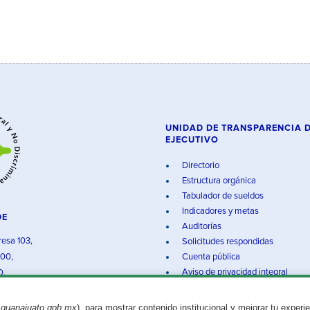
UNIDAD DE TRANSPARENCIA 
EJECUTIVO
Directorio
Estructura orgánica
Tabulador de sueldos
Indicadores y metas
DE
Auditorías
resa 103,
Solicitudes respondidas
000,
Cuenta pública
Aviso de privacidad integral
O.
.guanajuato.gob.mx
), para mostrar contenido institucional y mejorar tu experi