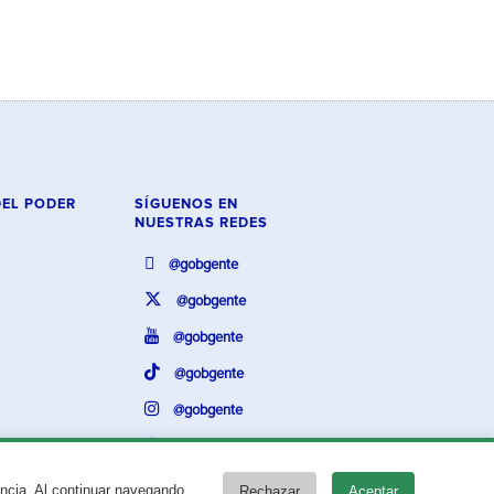
DEL PODER
SÍGUENOS EN
NUESTRAS REDES
@gobgente
@gobgente
@gobgente
@gobgente
@gobgente
@gobgente
encia. Al continuar navegando,
Rechazar
Aceptar