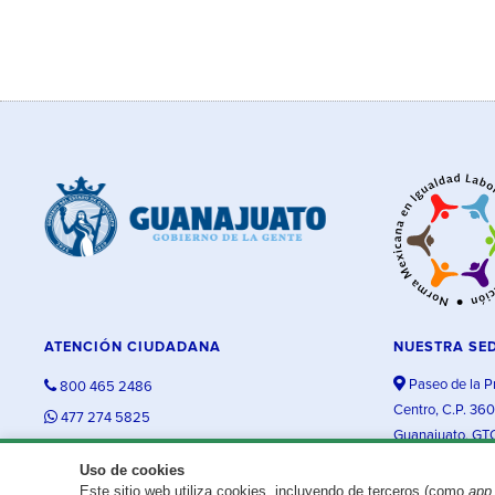
ATENCIÓN CIUDADANA
NUESTRA SE
Paseo de la P
800 465 2486
Centro, C.P. 36
477 274 5825
Guanajuato, GT
contacto@guanajuato.gob.mx
Uso de cookies
Este sitio web utiliza cookies, incluyendo de terceros (como
app