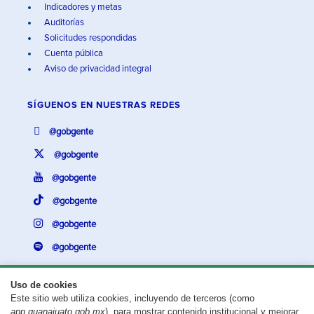
Indicadores y metas
Auditorías
Solicitudes respondidas
Cuenta pública
Aviso de privacidad integral
SÍGUENOS EN
NUESTRAS REDES
@gobgente
@gobgente
@gobgente
@gobgente
@gobgente
@gobgente
Uso de cookies
Este sitio web utiliza cookies, incluyendo de terceros (como
¿Existe algún problema con esta página?
Repórtalo aquí.
app.guanajuato.gob.mx
), para mostrar contenido institucional y mejorar