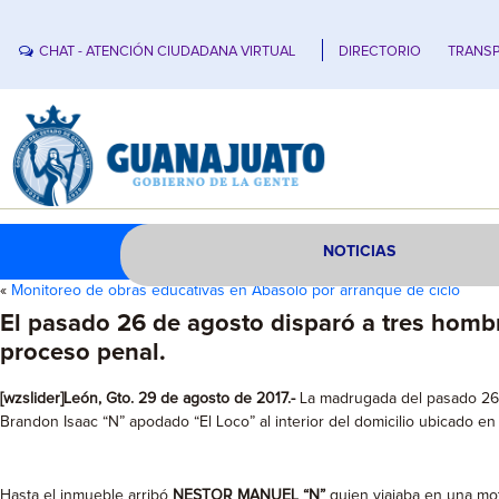
CHAT - ATENCIÓN CIUDADANA VIRTUAL
DIRECTORIO
TRANSP
NOTICIAS
«
Monitoreo de obras educativas en Abasolo por arranque de ciclo
El pasado 26 de agosto disparó a tres hombr
proceso penal.
[wzslider]León, Gto. 29 de agosto de 2017.-
La madrugada del pasado 26 d
Brandon Isaac “N” apodado “El Loco” al interior del domicilio ubicado en 
Hasta el inmueble arribó
NESTOR MANUEL “N”
quien viajaba en una mot