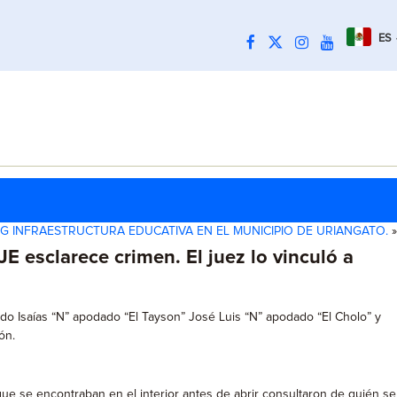
ES
G INFRAESTRUCTURA EDUCATIVA EN EL MUNICIPIO DE URIANGATO.
»
E esclarece crimen. El juez lo vinculó a
o Isaías “N” apodado “El Tayson” José Luis “N” apodado “El Cholo” y
ón.
que se encontraban en el interior antes de abrir consultaron de quién se